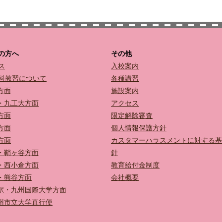
の方へ
その他
ス
入校案内
科教習について
各種講習
方面
施設案内
・九工大方面
アクセス
方面
限定解除審査
方面
個人情報保護方針
方面
カスタマーハラスメントに対する基
・鞘ヶ谷方面
針
・西小倉方面
教育給付金制度
・熊谷方面
会社概要
駅・九州国際大学方面
州市立大学直行便