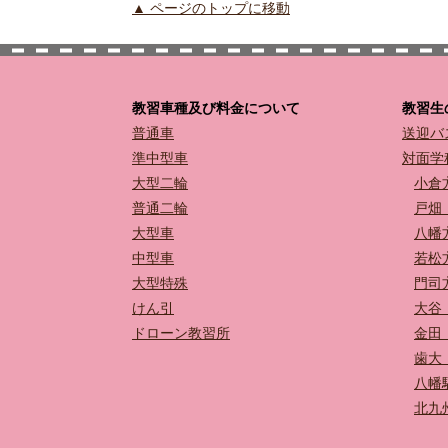
▲ ページのトップに移動
教習車種及び料金について
教習生
普通車
送迎バ
準中型車
対面学
大型二輪
小倉
普通二輪
戸畑
大型車
八幡
中型車
若松
大型特殊
門司
けん引
大谷
ドローン教習所
金田
歯大
八幡
北九