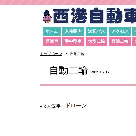
ホーム
入校案内
送迎バス
アクセス
普通車
準中型車
大型二輪
普通二輪
トップページ
自動二輪
自動二輪
2025.07.12
ドローン
« 次の記事：