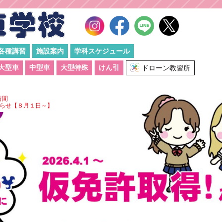
各種講習
施設案内
学科スケジュール
大型車
中型車
大型特殊
けん引
ドローン教習所
時間
らせ【８月１日～】