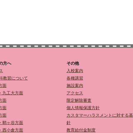
の方へ
その他
ス
入校案内
科教習について
各種講習
方面
施設案内
・九工大方面
アクセス
方面
限定解除審査
方面
個人情報保護方針
方面
カスタマーハラスメントに対する基
・鞘ヶ谷方面
針
・西小倉方面
教育給付金制度