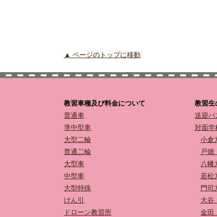
▲ ページのトップに移動
教習車種及び料金について
教習生
普通車
送迎バ
準中型車
対面学
大型二輪
小倉
普通二輪
戸畑
大型車
八幡
中型車
若松
大型特殊
門司
けん引
大谷
ドローン教習所
金田