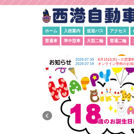
ホーム
入校案内
送迎バス
アクセス
普通車
準中型車
大型二輪
普通二輪
2026.07.30
8月15日(月)～の営業
2026.07.19
オンライン学科のお知