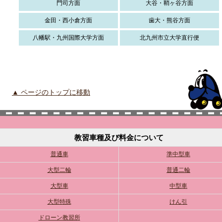
門司方面
大谷・鞘ヶ谷方面
金田・西小倉方面
歯大・熊谷方面
八幡駅・九州国際大学方面
北九州市立大学直行便
▲ ページのトップに移動
教習車種及び料金について
普通車
準中型車
大型二輪
普通二輪
大型車
中型車
大型特殊
けん引
ドローン教習所