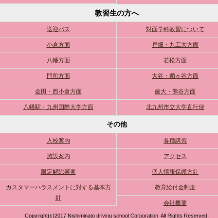
教習生の方へ
送迎バス
対面学科教習について
小倉方面
戸畑・九工大方面
八幡方面
若松方面
門司方面
大谷・鞘ヶ谷方面
金田・西小倉方面
歯大・熊谷方面
八幡駅・九州国際大学方面
北九州市立大学直行便
その他
入校案内
各種講習
施設案内
アクセス
限定解除審査
個人情報保護方針
カスタマーハラスメントに対する基本方
教育給付金制度
針
会社概要
Copyright(c)2017 Nishiminato driving school Corporation. All Rights Reserved.