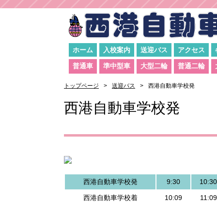
ホーム
入校案内
送迎バス
アクセス
普通車
準中型車
大型二輪
普通二輪
トップページ
送迎バス
西港自動車学校発
西港自動車学校発
西港自動車学校発
9:30
10:30
西港自動車学校着
10:09
11:09