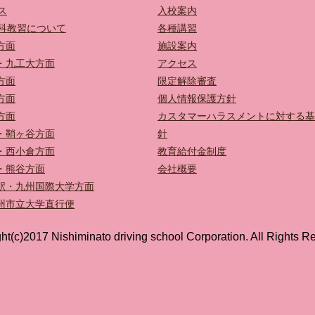
ス
入校案内
科教習について
各種講習
方面
施設案内
・九工大方面
アクセス
方面
限定解除審査
方面
個人情報保護方針
方面
カスタマーハラスメントに対する基
・鞘ヶ谷方面
針
・西小倉方面
教育給付金制度
・熊谷方面
会社概要
駅・九州国際大学方面
州市立大学直行便
ht(c)2017 Nishiminato driving school Corporation. All Rights R