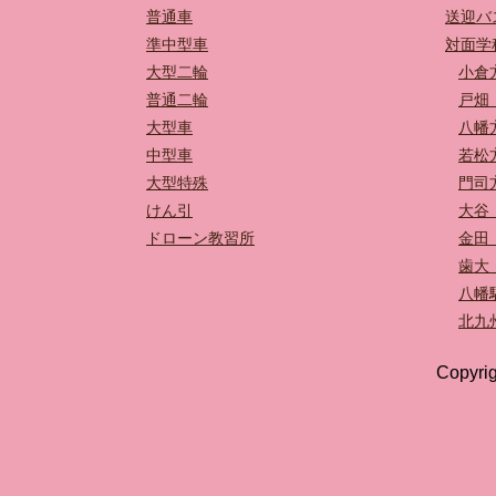
普通車
送迎バ
準中型車
対面学
大型二輪
小倉
普通二輪
戸畑
大型車
八幡
中型車
若松
大型特殊
門司
けん引
大谷
ドローン教習所
金田
歯大
八幡
北九
Copyrig