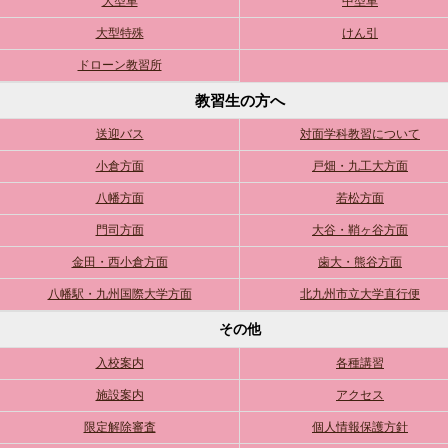
大型車
中型車
大型特殊
けん引
ドローン教習所
教習生の方へ
送迎バス
対面学科教習について
小倉方面
戸畑・九工大方面
八幡方面
若松方面
門司方面
大谷・鞘ヶ谷方面
金田・西小倉方面
歯大・熊谷方面
八幡駅・九州国際大学方面
北九州市立大学直行便
その他
入校案内
各種講習
施設案内
アクセス
限定解除審査
個人情報保護方針