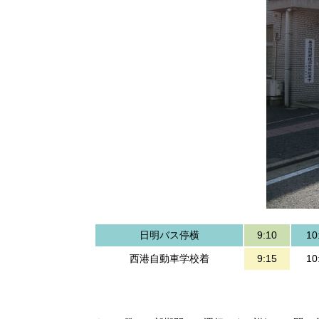
日明バス停横
9:10
10
西港自動車学校着
9:15
10