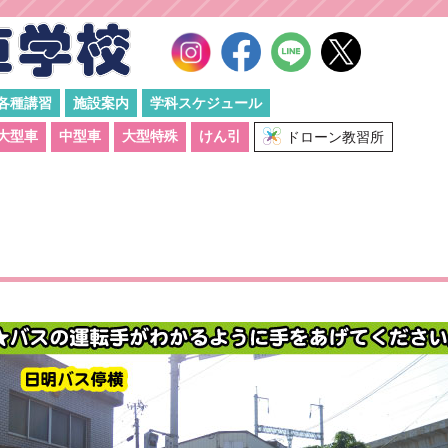
各種講習
施設案内
学科スケジュール
大型車
中型車
大型特殊
けん引
ドローン教習所