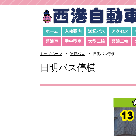
ホーム
入校案内
送迎バス
アクセス
普通車
準中型車
大型二輪
普通二輪
トップページ
送迎バス
日明バス停横
日明バス停横