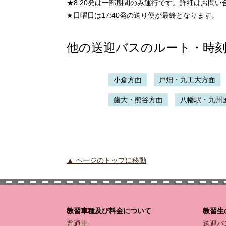
★8:20発は一部期間のみ運行です。詳細はお問い
★日曜日は17:40発の送り便が最終となります。
他の送迎バスのルート・時
小倉方面
戸畑・九工大方面
歯大・熊谷方面
八幡駅・九州
▲ ページのトップに移動
教習車種及び料金について
教習生
普通車
送迎バ