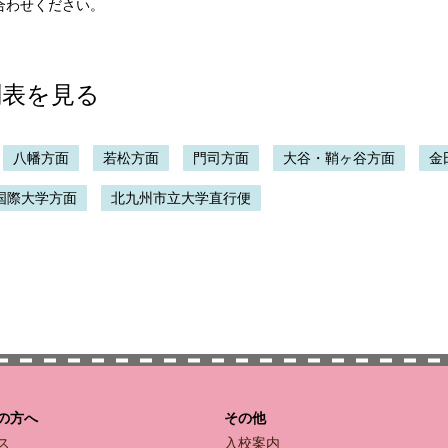
合わせください。
刻表を見る
八幡方面
若松方面
門司方面
大谷・鞘ヶ谷方面
金
国際大学方面
北九州市立大学直行便
の方へ
その他
ス
入校案内