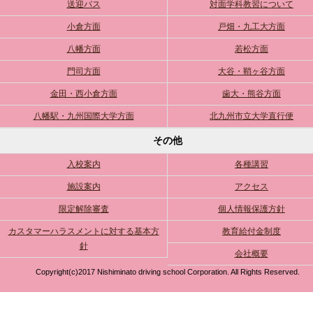
送迎バス
対面学科教習について
小倉方面
戸畑・九工大方面
八幡方面
若松方面
門司方面
大谷・鞘ヶ谷方面
金田・西小倉方面
歯大・熊谷方面
八幡駅・九州国際大学方面
北九州市立大学直行便
その他
入校案内
各種講習
施設案内
アクセス
限定解除審査
個人情報保護方針
カスタマーハラスメントに対する基本方
教育給付金制度
針
会社概要
Copyright(c)2017 Nishiminato driving school Corporation. All Rights Reserved.