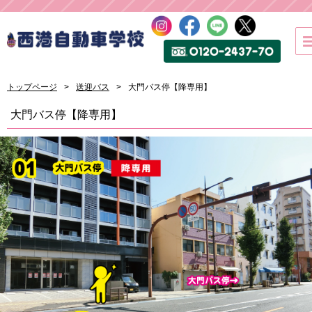
トップページ
送迎バス
大門バス停【降専用】
大門バス停【降専用】