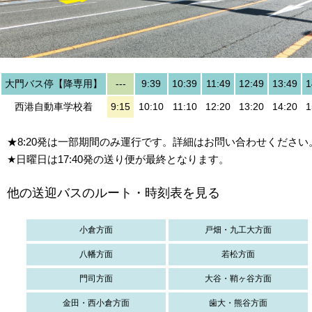
大門バス停【降専用】
---
9:39
10:39
11:49
12:49
13:49
1
西港自動車学校着
9:15
10:10
11:10
12:20
13:20
14:20
1
★8:20発は一部期間のみ運行です。詳細はお問い合わせください
★日曜日は17:40発の送り便が最終となります。
他の送迎バスのルート・時刻表を見る
小倉方面
戸畑・九工大方面
八幡方面
若松方面
門司方面
大谷・鞘ヶ谷方面
金田・西小倉方面
歯大・熊谷方面