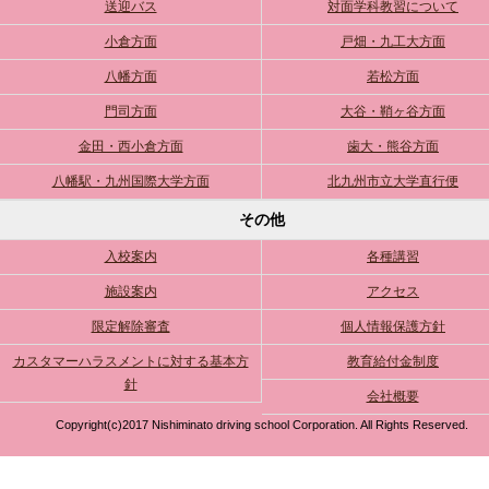
送迎バス
対面学科教習について
小倉方面
戸畑・九工大方面
八幡方面
若松方面
門司方面
大谷・鞘ヶ谷方面
金田・西小倉方面
歯大・熊谷方面
八幡駅・九州国際大学方面
北九州市立大学直行便
その他
入校案内
各種講習
施設案内
アクセス
限定解除審査
個人情報保護方針
カスタマーハラスメントに対する基本方
教育給付金制度
針
会社概要
Copyright(c)2017 Nishiminato driving school Corporation. All Rights Reserved.