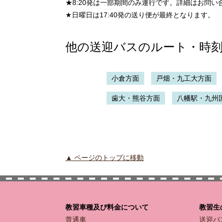
★8:20発は一部期間のみ運行です。詳細はお問い
★日曜日は17:40発の送り便が最終となります。
他の送迎バスのルート・時
小倉方面
戸畑・九工大方面
歯大・熊谷方面
八幡駅・九州
▲ ページのトップに移動
教習車種及び料金について
教習生
普通車
送迎バ