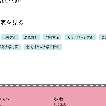
合わせください。
刻表を見る
八幡方面
若松方面
門司方面
大谷・鞘ヶ谷方面
金
国際大学方面
北九州市立大学直行便
の方へ
その他
ス
入校案内