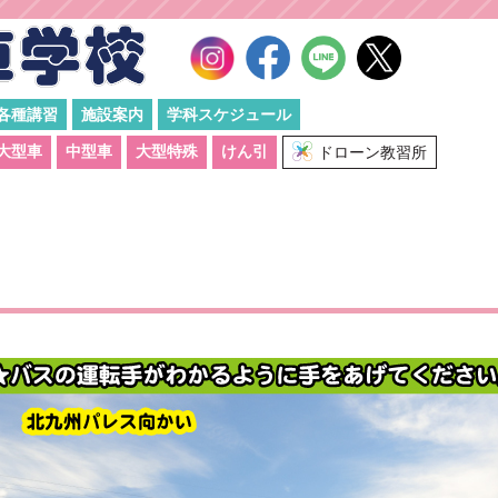
各種講習
施設案内
学科スケジュール
大型車
中型車
大型特殊
けん引
ドローン教習所