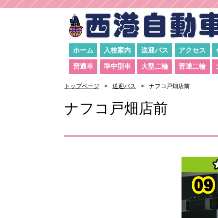
ホーム
入校案内
送迎バス
アクセス
普通車
準中型車
大型二輪
普通二輪
トップページ
送迎バス
ナフコ戸畑店前
ナフコ戸畑店前