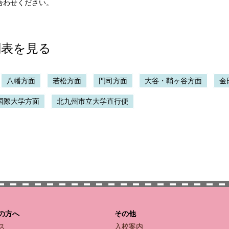
合わせください。
刻表を見る
八幡方面
若松方面
門司方面
大谷・鞘ヶ谷方面
金
国際大学方面
北九州市立大学直行便
の方へ
その他
ス
入校案内