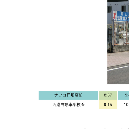
ナフコ戸畑店前
8:57
9:
西港自動車学校着
9:15
10