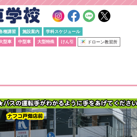
各種講習
施設案内
学科スケジュール
大型車
中型車
大型特殊
けん引
ドローン教習所