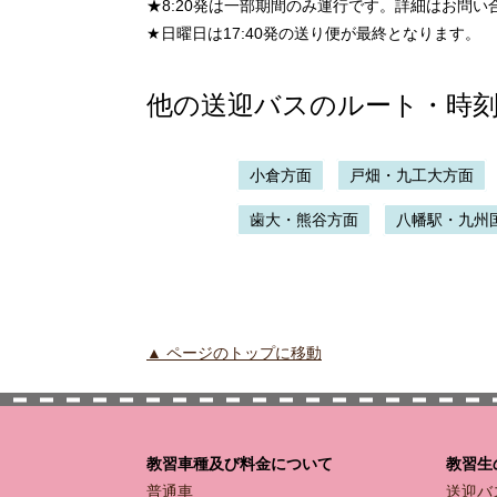
★8:20発は一部期間のみ運行です。詳細はお問い
★日曜日は17:40発の送り便が最終となります。
他の送迎バスのルート・時
小倉方面
戸畑・九工大方面
歯大・熊谷方面
八幡駅・九州
▲ ページのトップに移動
教習車種及び料金について
教習生
普通車
送迎バ