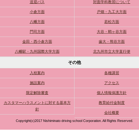
送迎バス
対面学科教習について
小倉方面
戸畑・九工大方面
八幡方面
若松方面
門司方面
大谷・鞘ヶ谷方面
金田・西小倉方面
歯大・熊谷方面
八幡駅・九州国際大学方面
北九州市立大学直行便
その他
入校案内
各種講習
施設案内
アクセス
限定解除審査
個人情報保護方針
カスタマーハラスメントに対する基本方
教育給付金制度
針
会社概要
Copyright(c)2017 Nishiminato driving school Corporation. All Rights Reserved.