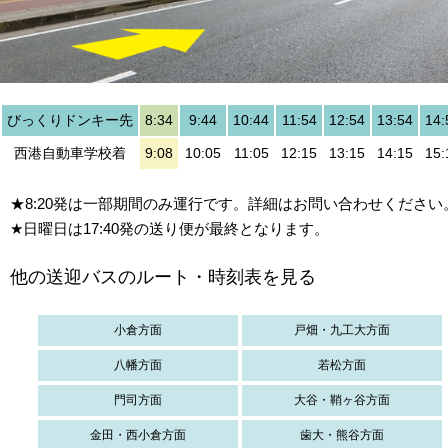
びっくりドンキー先
8:34
9:44
10:44
11:54
12:54
13:54
14:
西港自動車学校着
9:08
10:05
11:05
12:15
13:15
14:15
15:
★8:20発は一部期間のみ運行です。詳細はお問い合わせください
★日曜日は17:40発の送り便が最終となります。
他の送迎バスのルート・時刻表を見る
小倉方面
戸畑・九工大方面
八幡方面
若松方面
門司方面
大谷・鞘ヶ谷方面
金田・西小倉方面
歯大・熊谷方面