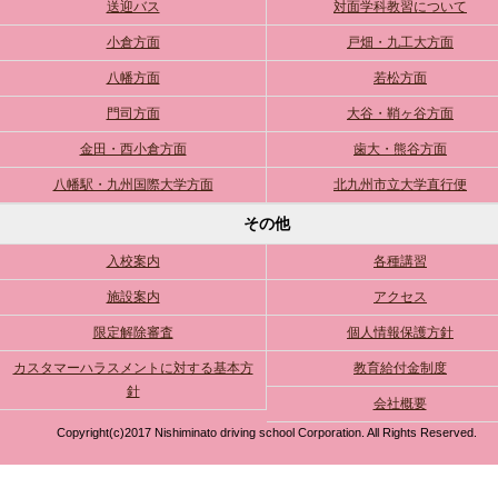
送迎バス
対面学科教習について
小倉方面
戸畑・九工大方面
八幡方面
若松方面
門司方面
大谷・鞘ヶ谷方面
金田・西小倉方面
歯大・熊谷方面
八幡駅・九州国際大学方面
北九州市立大学直行便
その他
入校案内
各種講習
施設案内
アクセス
限定解除審査
個人情報保護方針
カスタマーハラスメントに対する基本方
教育給付金制度
針
会社概要
Copyright(c)2017 Nishiminato driving school Corporation. All Rights Reserved.