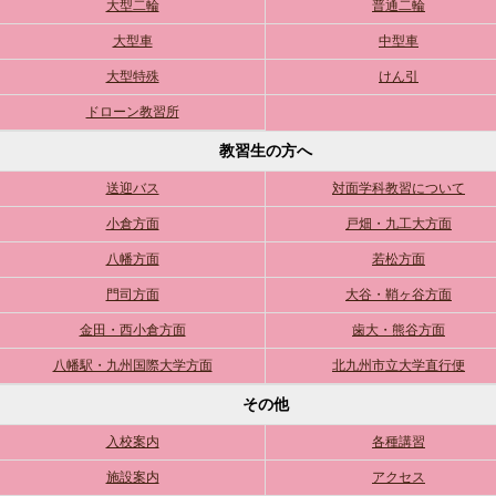
大型二輪
普通二輪
大型車
中型車
大型特殊
けん引
ドローン教習所
教習生の方へ
送迎バス
対面学科教習について
小倉方面
戸畑・九工大方面
八幡方面
若松方面
門司方面
大谷・鞘ヶ谷方面
金田・西小倉方面
歯大・熊谷方面
八幡駅・九州国際大学方面
北九州市立大学直行便
その他
入校案内
各種講習
施設案内
アクセス